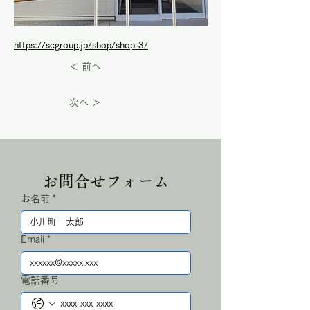
https://scgroup.jp/shop/shop-3/
＜ 前へ
次へ ＞
お問合せフォーム
お名前
*
Email
*
電話番号