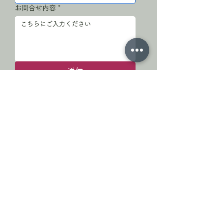
お問合せ内容
*
送信
お問合せありがとうございます
※すぐに返信できない場合がございます。
※数日経っても返信がない場合は、お手数で
すが再度ご連絡ください。
小川町停車場通り商店会
埼玉県比企郡小川町駅前
MAIL : ogawa.teishaba@gmail.com