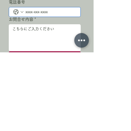
電話番号
お問合せ内容
*
送信
お問合せありがとうございます
※すぐに返信できない場合がございます。
※数日経っても返信がない場合は、お手数で
すが再度ご連絡ください。
小川町停車場通り商店会
埼玉県比企郡小川町駅前