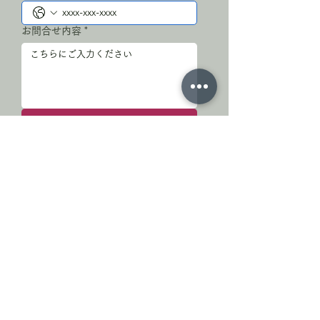
お問合せ内容
*
送信
お問合せありがとうございます
※すぐに返信できない場合がございます。
※数日経っても返信がない場合は、お手数で
すが再度ご連絡ください。
小川町停車場通り商店会
埼玉県比企郡小川町駅前
MAIL : ogawa.teishaba@gmail.com