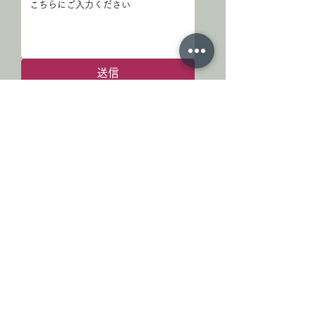
送信
お問合せありがとうございます
※すぐに返信できない場合がございます。
※数日経っても返信がない場合は、お手数で
すが再度ご連絡ください。
小川町停車場通り商店会
埼玉県比企郡小川町駅前
MAIL : ogawa.teishaba@gmail.com
LINEで送る