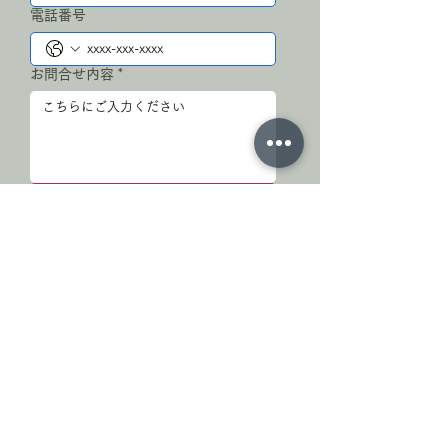
電話番号
お問合せ内容
*
送信
お問合せありがとうございます
※すぐに返信できない場合がございます。
※数日経っても返信がない場合は、お手数で
すが再度ご連絡ください。
小川町停車場通り商店会