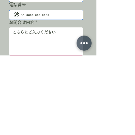
電話番号
お問合せ内容
*
送信
お問合せありがとうございます
※すぐに返信できない場合がございます。
※数日経っても返信がない場合は、お手数で
すが再度ご連絡ください。
小川町停車場通り商店会