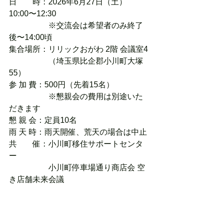
日　　時：2026年6月27日（土）
10:00〜12:30
　　　　　※交流会は希望者のみ終了
後〜14:00頃
集合場所：リリックおがわ 2階 会議室4
　　　　　（埼玉県比企郡小川町大塚
55）
参 加 費：500円（先着15名）
　　　　　※懇親会の費用は別途いた
だきます
懇 親 会：定員10名
雨 天 時：雨天開催、荒天の場合は中止
共　　催：小川町移住サポートセンタ
ー
　　　　　小川町停車場通り商店会 空
き店舗未来会議