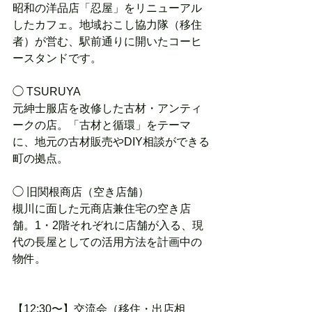
昭和の洋品店「忍屋」をリニューアル
したカフェ。地域おこし協力隊（移住
者）が営む、駅前通りに開いたコーヒ
ースタンドです。
◯ TSURUYA
元紳士服店を改修した古材・アンティ
ークの店。「古材と循環」をテーマ
に、地元の古材販売やDIY相談ができる
町の拠点。
◯ 旧関根商店（空き店舗）
槻川に面した元商店兼住宅の空き店
舗。1・2階それぞれに店舗が入る、現
代の長屋としての活用方法を計画中の
物件。
【12:30〜】交流会（移住・出店相