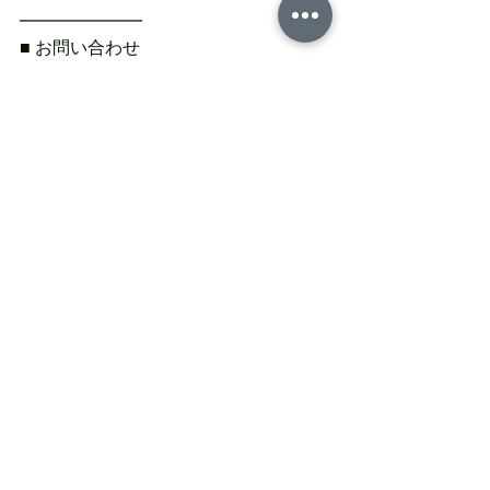
━━━━━━━
■ お問い合わせ
━━━━━━━━━━━━━━━━━
━━━━━━━
小川町移住サポートセンター
TEL：0493-81-5331
Mail：info@ogawa-iju.jp
タグ：
空き店鋪未来会議
すべて表示
最新記事